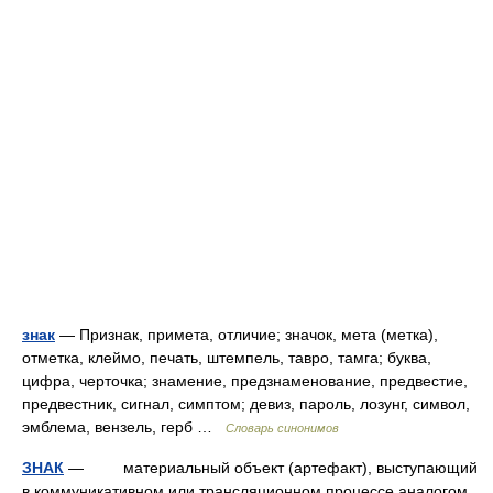
знак
— Признак, примета, отличие; значок, мета (метка),
отметка, клеймо, печать, штемпель, тавро, тамга; буква,
цифра, черточка; знамение, предзнаменование, предвестие,
предвестник, сигнал, симптом; девиз, пароль, лозунг, символ,
эмблема, вензель, герб …
Словарь синонимов
ЗНАК
— материальный объект (артефакт), выступающий
в коммуникативном или трансляционном процессе аналогом