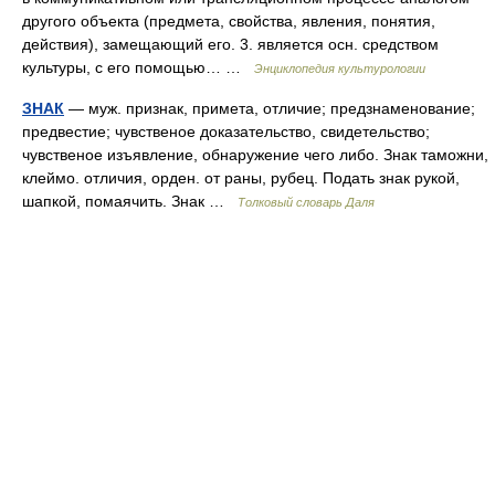
другого объекта (предмета, свойства, явления, понятия,
действия), замещающий его. 3. является осн. средством
культуры, с его помощью… …
Энциклопедия культурологии
ЗНАК
— муж. признак, примета, отличие; предзнаменование;
предвестие; чувственое доказательство, свидетельство;
чувственое изъявление, обнаружение чего либо. Знак таможни,
клеймо. отличия, орден. от раны, рубец. Подать знак рукой,
шапкой, помаячить. Знак …
Толковый словарь Даля