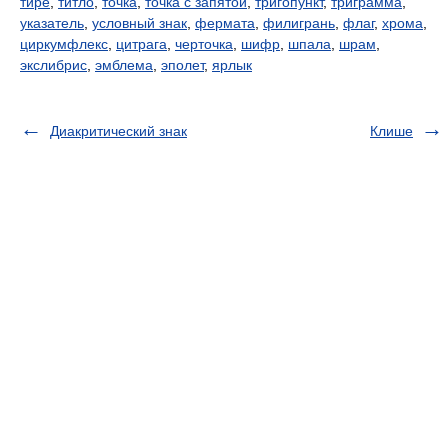
тире
,
титло
,
точка
,
точка с запятой
,
тригопункт
,
триграмма
,
указатель
,
условный знак
,
фермата
,
филигрань
,
флаг
,
хрома
,
циркумфлекс
,
цитрага
,
черточка
,
шифр
,
шпала
,
шрам
,
экслибрис
,
эмблема
,
эполет
,
ярлык
Диакритический знак
Клише