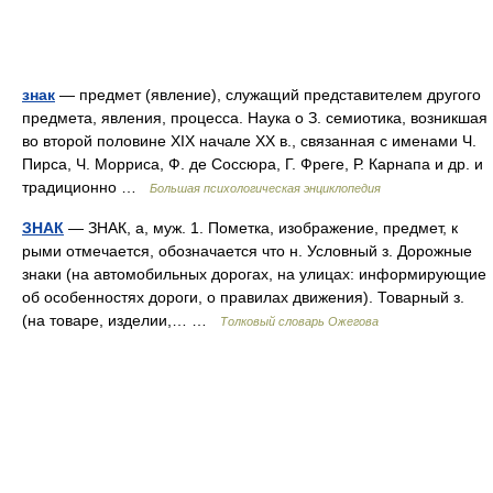
знак
— предмет (явление), служащий представителем другого
предмета, явления, процесса. Наука о З. семиотика, возникшая
во второй половине XIX начале ХХ в., связанная с именами Ч.
Пирса, Ч. Морриса, Ф. де Соссюра, Г. Фреге, Р. Карнапа и др. и
традиционно …
Большая психологическая энциклопедия
ЗНАК
— ЗНАК, а, муж. 1. Пометка, изображение, предмет, к
рыми отмечается, обозначается что н. Условный з. Дорожные
знаки (на автомобильных дорогах, на улицах: информирующие
об особенностях дороги, о правилах движения). Товарный з.
(на товаре, изделии,… …
Толковый словарь Ожегова