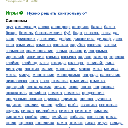
Стефанов С.И.
.
2004
.
Игры ⚽
Нужно решить контрольную?
Синонимы
:
акут
,
амперсанд
,
апекс
,
апостроф
,
астериск
,
бакан
,
бакен
,
бекар
,
бемоль
,
богознамение
,
буй
,
бэдж
,
вензель
,
весы
,
да-
капо
,
движение
,
двоеточие
,
дефис
,
диакритика
,
диграф
,
диез
,
жест
,
заметина
,
заметка
,
запятая
,
зарубка
,
засечка
,
затеси
,
знамение
,
знаменование
,
знамя
,
значок
,
идеограмма
,
иероглиф
,
инсигнии
,
кавыка
,
кавычка
,
каданс
,
камора
,
керенка
,
клеймо
,
клейнод
,
ключ
,
кокарда
,
коловрат
,
копирайт
,
лига
,
лигатура
,
логотип
,
мание
,
мановение
,
марка
,
мета
,
метина
,
метка
,
минус
,
многоточие
,
монограмма
,
награда
,
наплечник
,
николаевка
,
нота
,
овен
,
отмашка
,
отметина
,
отметка
,
параграф
,
пентаграмма
,
печать
,
плюс
,
погон
,
погранзнак
,
показатель
,
полифон
,
помета
,
пометка
,
предвестие
,
предзнаменование
,
признак
,
примета
,
пряжка
,
пуансон
,
радикал
,
регалии
,
репер
,
рубец
,
рыбы
,
свастика
,
светознак
,
седиль
,
сигнал
,
силлабема
,
символ
,
симптом
,
симтом
,
синтагма
,
скобка
,
слеш
,
смайлик
,
собачка
,
спецзнак
,
стела
,
столп
,
стрелка
,
стрелочка
,
тамга
,
темляк
,
тилак
,
тилук
,
тильда
,