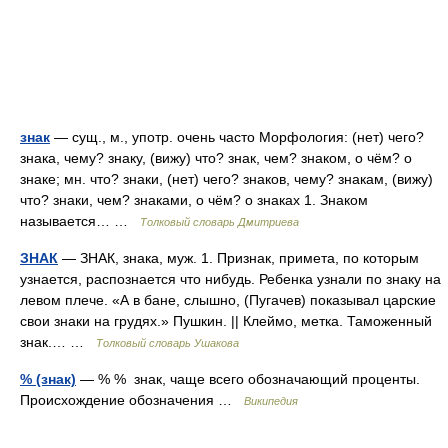
знак
— сущ., м., употр. очень часто Морфология: (нет) чего?
знака, чему? знаку, (вижу) что? знак, чем? знаком, о чём? о
знаке; мн. что? знаки, (нет) чего? знаков, чему? знакам, (вижу)
что? знаки, чем? знаками, о чём? о знаках 1. Знаком
называется… …
Толковый словарь Дмитриева
ЗНАК
— ЗНАК, знака, муж. 1. Признак, примета, по которым
узнается, распознается что нибудь. Ребенка узнали по знаку на
левом плече. «А в бане, слышно, (Пугачев) показывал царские
свои знаки на грудях.» Пушкин. || Клеймо, метка. Таможенный
знак.… …
Толковый словарь Ушакова
% (знак)
— % % знак, чаще всего обозначающий проценты.
Происхождение обозначения …
Википедия